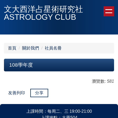
跳
文大西洋占星術研究社
到
ASTROLOGY CLUB
主
要
內
容
區
首頁
關於我們
社員名冊
108學年度
瀏覽數:
581
友善列印
分享
上課時間：每周二、三 19:00-21:00
上課地點：大恩504