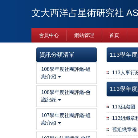
跳
文大西洋占星術研究社 AST
到
主
要
內
會員中心
網站管理
首頁
容
區
資訊分類清單
113學年
108學年度社團評鑑-組
113人事行
織介紹
113學年
108學年度社團評鑑-會
議紀錄
113組織圖
107學年度社團評鑑-組
113組織章
織介紹
舊組織章程